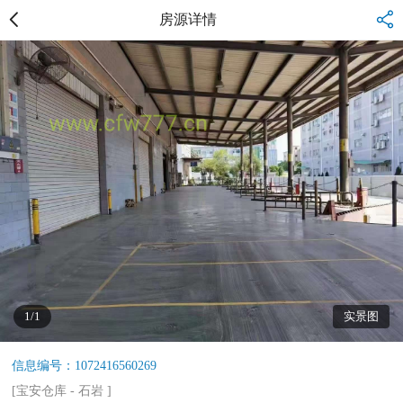
房源详情
1/1
实景图
信息编号：1072416560269
[
宝安仓库
-
石岩
]