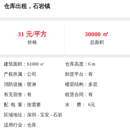
仓库出租，石岩镇
31 元/平方
30000 ㎡
价格
总面积
建筑面积：
61000 ㎡
仓库高度：
6 m
产权所属：
公司
卸货平台：
有
消防设施：
喷淋
楼层结构：
多层
有无宿舍：
有
租赁合同：
有
配 电 量：
按需要
水 费：
6元
区域地址：
深圳 - 宝安 - 石岩
适用行业：
仓库