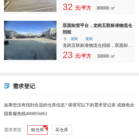
仓储中心 双高速口，国企物业， 厂
32
元/平方
80000 ㎡
房总体量48万平，冻库12万平 带整
排卸货平台， 单层面积16000平 每一
层都可以当一楼用 共4层，园区共有
双面卸货平台，龙岗五联标准物流仓
11栋， 层高11米，柱间距12×12，承
招租
重2吨 建筑面积出租49元/平含税
龙岗
-
龙岗
2500平起分标准卸货平台，可进全尺
龙岗五联标准物流仓招租，双面卸货
寸货车！ 水官机荷双高速口，直通
平台，距离深圳200米，上清平高速5
23
元/平方
30000 ㎡
盐田港区 交通便利，产证齐全，扩
分钟车程。 A栋：一楼 3500平（5米
仓空间大，具备多式联运条件 ①快运
高）对边库 （配1台3吨货梯） B栋：
分拨|快递节点；②生鲜电商|商超配
一楼1700平（5.5米高） 双面库 二楼
送|餐饮连锁|食品冷链；③跨境电商
1700平（4.5米高） 三楼1700平（4.5
及物流|国内电商；④高端制造|半导
米高） 四楼1700平（4.5米高） （配
需求登记
体|生物医药；⑤公铁海多式联运|仓
1台5吨货梯 C栋：一楼11800平（7米
库堆场一体化
高）双面库 二楼6000平（7米高） 三
楼6000平（7米高） 四楼6000平（9
如果您没有找到合适的仓库信息? 请填写以下的需求登记表 或致电全
米高） （配2台5吨货梯：长6米X宽
国客服热线4008056061
2.6米） 价格超实惠，宿舍和配电
按，合同年限超级长，符合各类行
需求类型
租仓库
买仓库
业， 交通便利近深圳，空地超级大