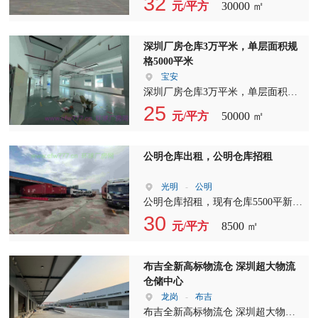
32
元/平方
30000 ㎡
工业区新出红本花园式园区厂房仓库
招租，A栋一楼4200平，长120米，宽
35米；B栋一楼2500平，长80米，宽
深圳厂房仓库3万平米，单层面积规
32米；C栋二楼4200平，长120米，宽
格5000平米
35米，超大空地，带卸货平台，电梯
宝安
三吨，园区配套食堂，网球场，篮球
深圳厂房仓库3万平米，单层面积规
场，职员公寓楼，综合培训室。?详
格5000平米，6800平米，可分租1500
25
元/平方
50000 ㎡
情欢迎来电咨询。 交通状况 交通便
平米起，带标准卸货平台，丙二类消
利,四通八达.近高速.近龙大沈海高
防喷淋，三吨货梯，交通方便，空地
速，石岩外环直通福田、龙华、公
大，近高速出口5分钟，位置好，周
公明仓库出租，公明仓库招租
明。 周边情况 周边配套齐全,生活方
边人气旺，配套设施齐全
便.易招工.
光明
-
公明
公明仓库招租，现有仓库5500平新空
出招租，全新地坪漆，带水电，带四
30
元/平方
8500 ㎡
间办公室，厨房，仓库，齐全，可拎
包入住，毫佣一个月全力配合成交
布吉全新高标物流仓 深圳超大物流
仓储中心
龙岗
-
布吉
布吉全新高标物流仓 深圳超大物流