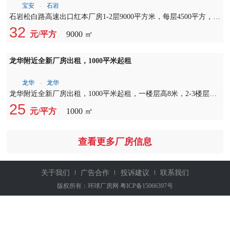
宝安
-
西乡
宝安·西乡·全新工业上楼，开发商直租·无公摊 一共7栋，独栋面积
10000平，单层面积2000平，三吨货梯，两部客梯，园区配套花园
28
元/平方
10000 ㎡
公寓食堂等设施，海陆空都交通便利！机场十分钟到达，深中通道
沿江高速就在旁边，适合企业总部、Ai、办公电商、生产等企业！
石岩松白路高速出口红本厂房1-2层9000平方米
宝安
-
石岩
石岩松白路高速出口红本厂房1-2层9000平方米，每层4500平方，一
楼层高7.5米，楼上层高4.5米，带消防喷淋，空地大，进出方便，
32
元/平方
9000 ㎡
合同年限长，电按需。
龙华附近全新厂房出租，1000平米起租
龙华
-
龙华
龙华附近全新厂房出租，1000平米起租，一楼层高8米，2-3楼层高6
米，生产主线到车间，配套齐全，有5吨货梯，专用停车场，公寓
25
元/平方
1000 ㎡
式宿舍等等，好招工，租金20起租。
查看更多厂房信息