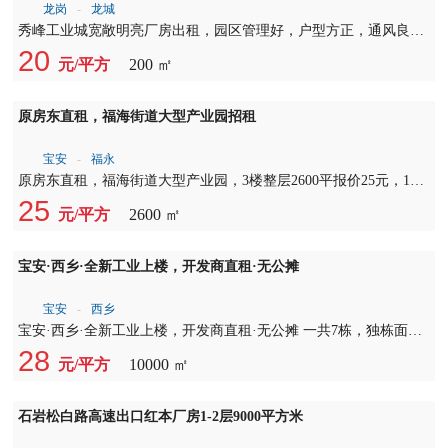
龙岗
-
坂田
坂田一楼1200平厂房出租 户型方正，一楼进出货方便 水电配套齐
全，园区停车位充足 ?电商仓库｜五金｜组装生产｜各类轻加工 位
35
元/平方
1200 ㎡
置优越，周边配套完善，好招工 实地看过，随时可实地看房
秀峰工业城200平厂房出租可短租
龙岗
-
龙城
秀峰工业城宽敞明亮厂房出租，园区管理好，户型方正，通风良
好，地铁10号线甘坑地铁站，地铁口就在园区内，出行非常方便，
20
元/平方
200 ㎡
目前有两间，分别是：150平和200平，20元一平，可电商办公，仓
库和做加工厂房，面谈，可短租。联系人：洪生13620938159 余生
15001725889
原房东直租，福海街道大型产业园招租
宝安
-
福永
原房东直租，福海街道大型产业园，3楼整层2600平报价25元，1台
全新的客，2台三吨货梯，主干道上，形象非常好，合同3-10年
25
元/平方
2600 ㎡
宝安·西乡·全新工业上楼，开发商直租·无公摊